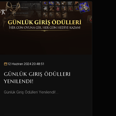
12 Haziran 2024 20:48:51
GÜNLÜK GIRIŞ ÖDÜLLERI
YENILENDI!
Günlük Giriş Ödülleri Yenilendi!...