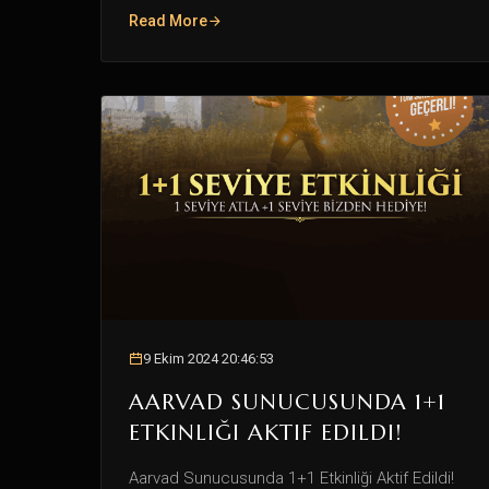
Read More
9 Ekim 2024 20:46:53
AARVAD SUNUCUSUNDA 1+1
ETKINLIĞI AKTIF EDILDI!
Aarvad Sunucusunda 1+1 Etkinliği Aktif Edildi!