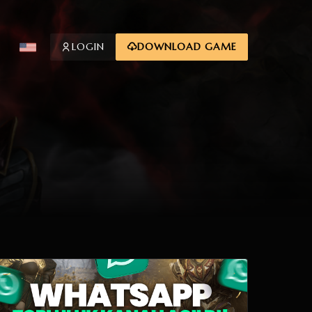
LOGIN
DOWNLOAD GAME