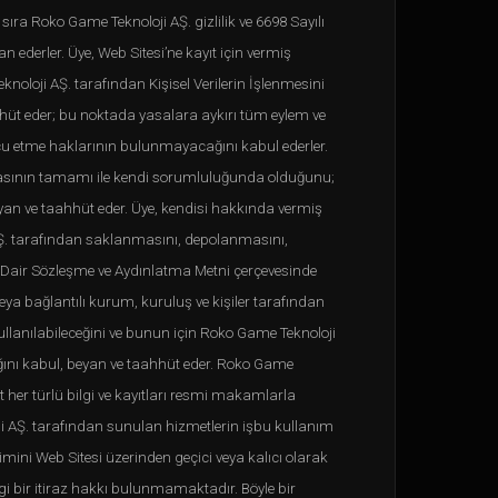
sıra Roko Game Teknoloji AŞ. gizlilik ve 6698 Sayılı
an ederler. Üye, Web Sitesi’ne kayıt için vermiş
knoloji AŞ. tarafından Kişisel Verilerin İşlenmesini
ahhüt eder; bu noktada yasalara aykırı tüm eylem ve
ücu etme haklarının bulunmayacağını kabul ederler.
runmasının tamamı ile kendi sorumluluğunda olduğunu;
yan ve taahhüt eder. Üye, kendisi hakkında vermiş
oji AŞ. tarafından saklanmasını, depolanmasını,
si Dair Sözleşme ve Aydınlatma Metni çerçevesinde
e/veya bağlantılı kurum, kuruluş ve kişiler tarafından
ullanılabileceğini ve bunun için Roko Game Teknoloji
ağını kabul, beyan ve taahhüt eder. Roko Game
 her türlü bilgi ve kayıtları resmi makamlarla
noloji AŞ. tarafından sunulan hizmetlerin işbu kullanım
imini Web Sitesi üzerinden geçici veya kalıcı olarak
i bir itiraz hakkı bulunmamaktadır. Böyle bir