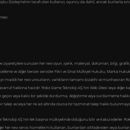
en, işbu Sözleşme’nin tarafı olan kullanıcı, oyuncu da dahil, ancak bunlarla sın
şmesi
iyaretçilere sunulan her nevi oyun, içerik, materyal, doküman, bilgi, grafik, 
güncelleme ve diğer benzer servisler Fikri ve Sınai Mülkiyet Hukuku, Marka Hukuk
 maddi her nevi unsurların, varlıkların tamamı bizatihi ve münhasıran Rok
tasarruf hakkına haizdir. Roko Game Teknoloji AŞ.’nin Web Sitesi veya diğer k
 geçici veya kalıcı bir şekilde durdurma, değiştirme veya sürdürmeme hakkı
ir talep ve/veya her ne ad altında olursa bir tazminat talep hakkı bulunmaya
e Teknoloji AŞ.’nin tek başına mülkiyetinde olduğunu bilir ve kabul ederler. 
er her nevi servis hizmetlerini kullanan, bunlardan istifade eden veya bunlara