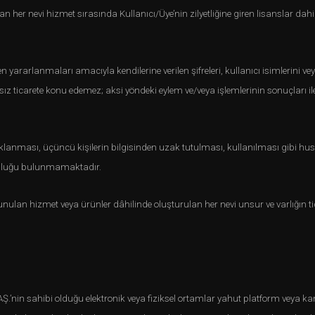
er nevi hizmet sırasında Kullanıcı/Üye’nin zilyetliğine giren lisanslar dahi
yararlanmaları amacıyla kendilerine verilen şifreleri, kullanıcı isimlerini ve
ız ticarete konu edemez; aksi yöndeki eylem ve/veya işlemlerinin sonuçları ile
 saklanması, üçüncü kişilerin bilgisinden uzak tutulması, kullanılması gibi
luluğu bulunmamaktadır.
nulan hizmet veya ürünler dâhilinde oluşturulan her nevi unsur ve varlığın ti
.’nin sahibi olduğu elektronik veya fiziksel ortamlar yahut platform veya ka