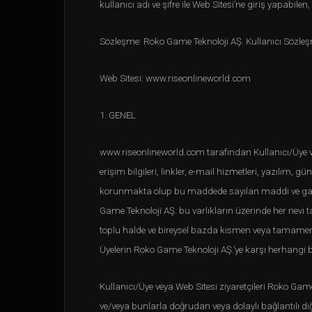
kullanıcı adı ve şifre ile Web Sitesi’ne giriş yapabil
Sözleşme: Roko Game Teknoloji AŞ. Kullanıcı Sözle
Web Sitesi: www.riseonlineworld.com
1. GENEL
www.riseonlineworld.com tarafından Kullanıcı/Üye ve z
erişim bilgileri, linkler, e-mail hizmetleri, yazılım, 
korunmakta olup bu maddede sayılan maddi ve gayrı
Game Teknoloji AŞ. bu varlıkların üzerinde her nevi 
toplu halde ve bireysel bazda kısmen veya tamamen
Üyelerin Roko Game Teknoloji AŞ.’ye karşı herhangi b
Kullanıcı/Üye veya Web Sitesi ziyaretçileri Roko Gam
ve/veya bunlarla doğrudan veya dolaylı bağlantılı diğ