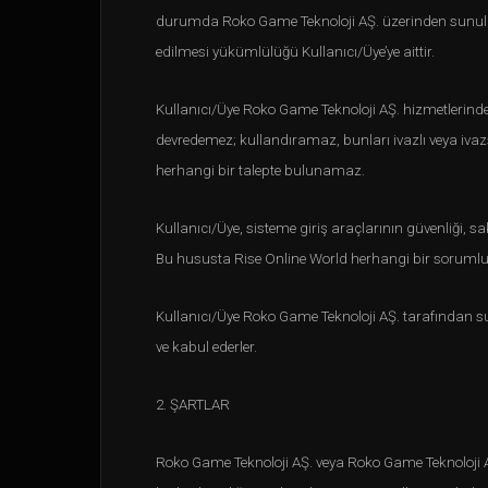
durumda Roko Game Teknoloji AŞ. üzerinden sunulan h
edilmesi yükümlülüğü Kullanıcı/Üye’ye aittir.
Kullanıcı/Üye Roko Game Teknoloji AŞ. hizmetlerinden 
devredemez; kullandıramaz, bunları ivazlı veya ivazs
herhangi bir talepte bulunamaz.
Kullanıcı/Üye, sisteme giriş araçlarının güvenliği,
Bu hususta Rise Online World herhangi bir sorum
Kullanıcı/Üye Roko Game Teknoloji AŞ. tarafından su
ve kabul ederler.
2. ŞARTLAR
Roko Game Teknoloji AŞ. veya Roko Game Teknoloji AŞ