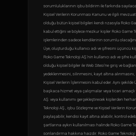
sorumluluklarının işbu bildirim ile farkında sayılaca
Kişisel Verilerin Korunması Kanunu ve ilgili mevzuat u
olduğu bütün kişisel bilgileri kendi rızasıyla Roko G
kabul ettiğini ve böylece mezkur kişiler Roko Game Te
işlemlerinden sadece kendilerinin sorumlu olacağını
Üye, oluşturduğu kullanıcı adı ve şifresini üçüncü k
Roko Game Teknoloji AŞ.’nin kullanıcı adı ve şifre 
olduğu kişisel bilgiler ile Web Sitesi’ne giriş ve bağ
yedeklenmesini, silinmesini, kayıt altına alınmasını
Kişisel Verilerin İşlenmesini kabul eder. Aynı şekilde 
başkaca hizmet veya çalışmalar veya ticari amaçlı fa
AŞ. veya kullanımı gerçekleştirecek kişilerden herh
Teknoloji AŞ., işbu Sözleşme ve Kişisel Verilerin Ko
paylaşabilir, kendisi kayıt altına alabilir, kontrol ed
şartlarına aykırı kullanılması halinde Roko Game Tekn
sonlandırma hakkına haizdir. Roko Game Teknoloji AŞ