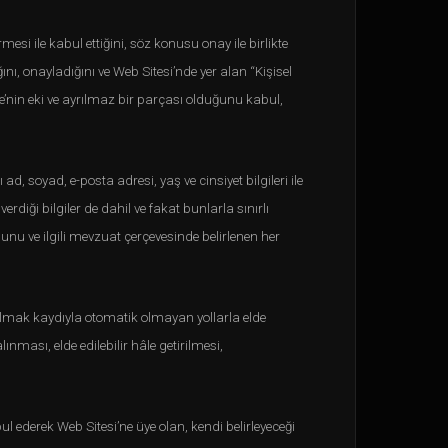
si ile kabul ettiğini, söz konusu onay ile birlikte
, onayladığını ve Web Sitesi’nde yer alan “Kişisel
’nin eki ve ayrılmaz bir parçası olduğunu kabul,
, soyad, e-posta adresi, yaş ve cinsiyet bilgileri ile
iği bilgiler de dahil ve fakat bunlarla sınırlı
nu ve ilgili mevzuat çerçevesinde belirlenen her
 olmak kaydıyla otomatik olmayan yollarla elde
ması, elde edilebilir hâle getirilmesi,
l ederek Web Sitesi’ne üye olan, kendi belirleyeceği