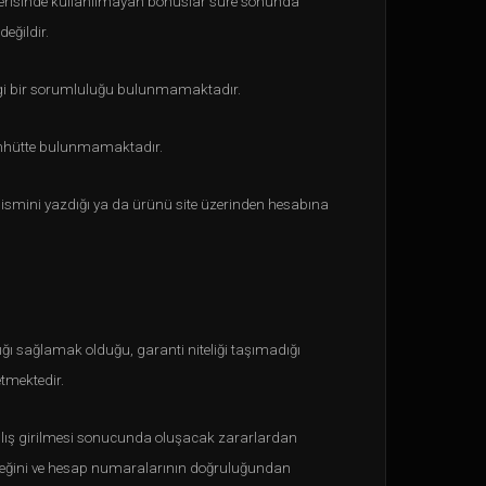
e içerisinde kullanılmayan bonuslar süre sonunda
değildir.
angi bir sorumluluğu bulunmamaktadır.
aahhütte bulunmamaktadır.
n ismini yazdığı ya da ürünü site üzerinden hesabına
lığı sağlamak olduğu, garanti niteliği taşımadığı
tmektedir.
anlış girilmesi sonucunda oluşacak zararlardan
eceğini ve hesap numaralarının doğruluğundan