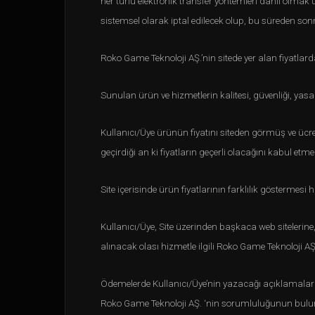
her türlü elektronik transfer yöntemleri dahil olmak
sistemsel olarak iptal edilecek olup, bu süreden sonra
Roko Game Teknoloji AŞ.’nin sitede yer alan fiyatl
Sunulan ürün ve hizmetlerin kalitesi, güvenliği, y
Kullanıcı/Üye ürünün fiyatını siteden görmüş ve ücr
geçirdiği an ki fiyatların geçerli olacağını kabul etme
Site içerisinde ürün fiyatlarının farklılık göstermesi h
Kullanıcı/Üye, Site üzerinden başkaca web sitelerine,
alınacak olası hizmetle ilgili Roko Game Teknoloji 
Ödemelerde Kullanıcı/Üye’nin yazacağı açıklamalar 
Roko Game Teknoloji AŞ. ‘nin sorumluluğunun bulu