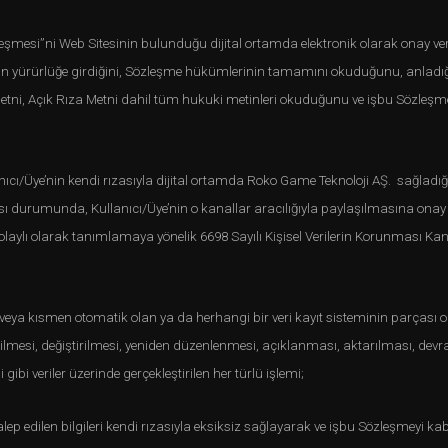
eşmesi”ni Web Sitesinin bulunduğu dijital ortamda elektronik olarak onay verme
n yürürlüğe girdiğini, Sözleşme hükümlerinin tamamını okuduğunu, anladığını
etni, Açık Rıza Metni dahil tüm hukuki metinleri okuduğunu ve işbu Sözleşme
ıcı/Üye’nin kendi rızasıyla dijital ortamda Roko Game Teknoloji AŞ. sağladığı ad
urumunda, Kullanıcı/Üye’nin o kanallar aracılığıyla paylaşılmasına onay verd
aylı olarak tanımlamaya yönelik 6698 Sayılı Kişisel Verilerin Korunması Kanu
en veya kısmen otomatik olan ya da herhangi bir veri kayıt sisteminin parçası
si, değiştirilmesi, yeniden düzenlenmesi, açıklanması, aktarılması, devralın
ibi veriler üzerinde gerçekleştirilen her türlü işlemi;
ep edilen bilgileri kendi rızasıyla eksiksiz sağlayarak ve işbu Sözleşmeyi kabu