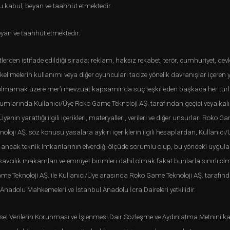
 kabul, beyan ve taahhüt etmektedir.
yan ve taahhüt etmektedir.
en istifade edildiği sırada; reklam, haksız rekabet, terör, cumhuriyet, devlet,
kelimelerin kullanımı veya diğer oyuncuları tacize yönelik davranışlar içeren
ı olmamak üzere mer’i mevzuat kapsamında suç teşkil eden başkaca her türlü
umlarında Kullanıcı/Üye Roko Game Teknoloji AŞ. tarafından geçici veya kalıcı
’nin yarattığı ilgili içerikleri, materyalleri, verileri ve diğer unsurları Roko 
loji AŞ. söz konusu yasalara aykırı içeriklerin ilgili hesaplardan, Kullanıcı/Ü
in ancak teknik imkanlarının elverdiği ölçüde sorumlu olup, bu yöndeki uygula
 savcılık makamları ve emniyet birimleri dahil olmak fakat bunlarla sınırlı o
e Teknoloji AŞ. ile Kullanıcı/Üye arasında Roko Game Teknoloji AŞ. tarafından
adolu Mahkemeleri ve İstanbul Anadolu İcra Daireleri yetkilidir.
şisel Verilerin Korunması ve İşlenmesi Dair Sözleşme ve Aydınlatma Metnini k