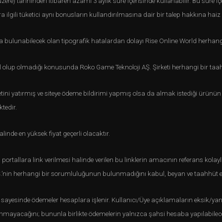
 üzere) tarihinden itibaren azami 3 aylık süre içerisinde kullanabilir. Bu sür
 ilgili tüketici aynı bonusların kullandırılmasına dair bir talep hakkına haiz 
arda bulunabilecek olan tipografik hatalardan dolayı Rise Online World herh
asal olup olmadığı konusunda Roko Game Teknoloji AŞ. Şirketi herhangi bir t
etini yatırmış ve siteye ödeme bildirimi yapmış olsa da almak istediği ürünü
ktedir.
alinde en yüksek fiyat geçerli olacaktır.
 portallara link verilmesi halinde verilen bu linklerin amacının referans kolay
AŞ.’nin herhangi bir sorumluluğunun bulunmadığını kabul, beyan ve taahhüt e
sayesinde ödemeler hesaplara işlenir. Kullanıcı/Üye açıklamaların eksik/y
nmayacağını; bununla birlikte ödemelerin yalnızca şahsi hesaba yapılabil