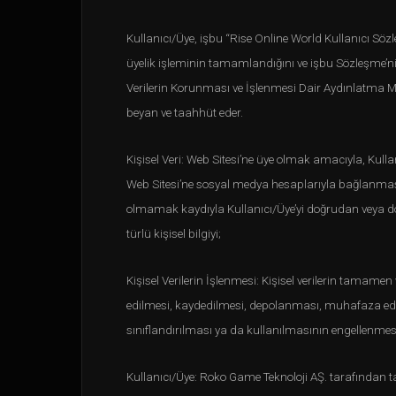
Kullanıcı/Üye, işbu “Rise Online World Kullanıcı Sözl
üyelik işleminin tamamlandığını ve işbu Sözleşme’ni
Verilerin Korunması ve İşlenmesi Dair Aydınlatma M
beyan ve taahhüt eder.
Kişisel Veri: Web Sitesi’ne üye olmak amacıyla, Kullan
Web Sitesi’ne sosyal medya hesaplarıyla bağlanması d
olmamak kaydıyla Kullanıcı/Üye’yi doğrudan veya dol
türlü kişisel bilgiyi;
Kişisel Verilerin İşlenmesi: Kişisel verilerin tamam
edilmesi, kaydedilmesi, depolanması, muhafaza edilme
sınıflandırılması ya da kullanılmasının engellenmesi g
Kullanıcı/Üye: Roko Game Teknoloji AŞ. tarafından tal