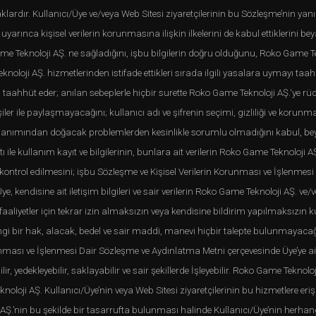
klardır. Kullanıcı/Üye ve/veya Web Sitesi ziyaretçilerinin bu Sözleşme’nin yanı 
yarınca kişisel verilerin korunmasına ilişkin ilkelerini de kabul ettiklerini bey
ame Teknoloji AŞ. ne sağladığını, işbu bilgilerin doğru olduğunu, Roko Game Te
knoloji AŞ. hizmetlerinden istifade ettikleri sırada ilgili yasalara uymayı ta
 taahhüt eder; anılan sebeplerle hiçbir surette Roko Game Teknoloji AŞ.‘ye r
işiler ile paylaşmayacağını; kullanıcı adı ve şifrenin seçimi, gizliliği ve ko
kullanımından doğacak problemlerden kesinlikle sorumlu olmadığını kabul, be
lantı ile kullanım kayıt ve bilgilerinin, bunlara ait verilerin Roko Game Teknol
, kontrol edilmesini; işbu Sözleşme ve Kişisel Verilerin Korunması ve İşlenme
Üye, kendisine ait iletişim bilgileri ve sair verilerin Roko Game Teknoloji AŞ. v
aliyetler için tekrar izin almaksızın veya kendisine bildirim yapılmaksızın k
angi bir hak, alacak, bedel ve sair maddi, manevi hiçbir talepte bulunmayac
runması ve İşlenmesi Dair Sözleşme ve Aydınlatma Metni çerçevesinde Üye’ye ait
ebilir, yedekleyebilir, saklayabilir ve sair şekillerde İşleyebilir. Roko Game Tek
oloji AŞ. Kullanıcı/Üye’nin veya Web Sitesi ziyaretçilerinin bu hizmetlere eriş
.’nin bu şekilde bir tasarrufta bulunması halinde Kullanıcı/Üye’nin herhang