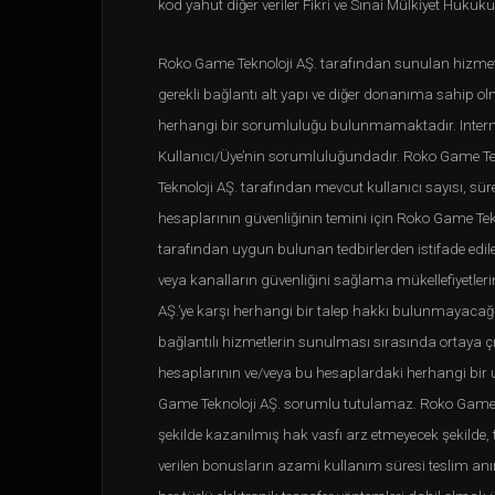
kod yahut diğer veriler Fikri ve Sınai Mülkiyet Hukuk
Roko Game Teknoloji AŞ. tarafından sunulan hizmetlerd
gerekli bağlantı alt yapı ve diğer donanıma sahip o
herhangi bir sorumluluğu bulunmamaktadır. Internet 
Kullanıcı/Üye’nin sorumluluğundadır. Roko Game Te
Teknoloji AŞ. tarafından mevcut kullanıcı sayısı, süre
hesaplarının güvenliğinin temini için Roko Game Te
tarafından uygun bulunan tedbirlerden istifade edil
veya kanalların güvenliğini sağlama mükellefiyetler
AŞ.’ye karşı herhangi bir talep hakkı bulunmayacağı
bağlantılı hizmetlerin sunulması sırasında ortaya çı
hesaplarının ve/veya bu hesaplardaki herhangi bir
Game Teknoloji AŞ. sorumlu tutulamaz. Roko Game Tekn
şekilde kazanılmış hak vasfı arz etmeyecek şekilde,
verilen bonusların azami kullanım süresi teslim anınd