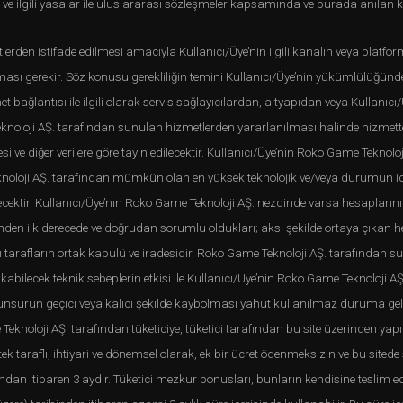
u ve ilgili yasalar ile uluslararası sözleşmeler kapsamında ve burada anılan k
en istifade edilmesi amacıyla Kullanıcı/Üye’nin ilgili kanalın veya platformun
lması gerekir. Söz konusu gerekliliğin temini Kullanıcı/Üye’nin yükümlülüğün
bağlantısı ile ilgili olarak servis sağlayıcılardan, altyapıdan veya Kullanıc
knoloji AŞ. tarafından sunulan hizmetlerden yararlanılması halinde hizmet
si ve diğer verilere göre tayin edilecektir. Kullanıcı/Üye’nin Roko Game Teknol
knoloji AŞ. tarafından mümkün olan en yüksek teknolojik ve/veya durumun ic
ecektir. Kullanıcı/Üye’nın Roko Game Teknoloji AŞ. nezdinde varsa hesaplarını
inden ilk derecede ve doğrudan sorumlu oldukları; aksi şekilde ortaya çıkan
 tarafların ortak kabulü ve iradesidir. Roko Game Teknoloji AŞ. tarafından s
kabilecek teknik sebeplerin etkisi ile Kullanıcı/Üye’nin Roko Game Teknoloji A
 unsurun geçici veya kalıcı şekilde kaybolması yahut kullanılmaz duruma 
oloji AŞ. tarafından tüketiciye, tüketici tarafından bu site üzerinden yapıla
 tek taraflı, ihtiyari ve dönemsel olarak, ek bir ücret ödenmeksizin ve bu s
an itibaren 3 aydır. Tüketici mezkur bonusları, bunların kendisine teslim edili