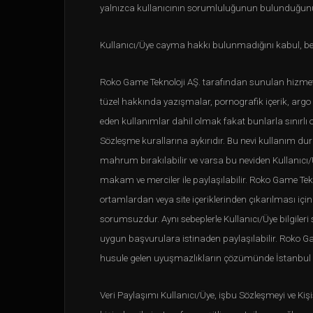
yalnızca kullanıcının sorumluluğunun bulunduğunu
Kullanıcı/Üye cayma hakkı bulunmadığını kabul, be
Roko Game Teknoloji AŞ. tarafından sunulan hizmetlerd
tüzel hakkında yazışmalar, pornografik içerik, argo 
eden kullanımlar dahil olmak fakat bunlarla sınırl
Sözleşme kurallarına aykırıdır. Bu nevi kullanım dur
mahrum bırakılabilir ve varsa bu neviden Kullanıcı/Üye
makam ve merciler ile paylaşılabilir. Roko Game Tekno
ortamlardan veya site içeriklerinden çıkarılması iç
sorumsuzdur. Aynı sebeplerle Kullanıcı/Üye bilgileri
uygun başvurulara istinaden paylaşılabilir. Roko Gam
husule gelen uyuşmazlıkların çözümünde İstanbul An
Veri Paylaşımı Kullanıcı/Üye, işbu Sözleşmeyi ve Ki