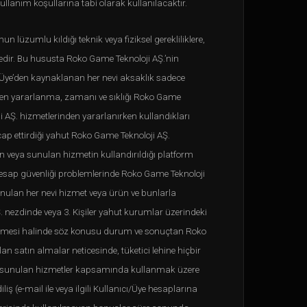
ullanım koşullarına tabi olarak kullanılacaktır.
 lüzumlu kıldığı teknik veya fiziksel gerekliliklere,
dedir. Bu hususta Roko Game Teknoloji AŞ.’nin
ı/Üye’den kaynaklanan her nevi aksaklık sadece
ten yararlanma, zamanı ve sıklığı Roko Game
oji AŞ. hizmetlerinden yararlanırken kullandıkları
ap ettirdiği yahut Roko Game Teknoloji AŞ.
n veya sunulan hizmetin kullandırıldığı platform
 hesap güvenliği problemlerinde Roko Game Teknoloji
unulan her nevi hizmet veya ürün ve bunlarla
Ş. nezdinde veya 3. Kişiler yahut kurumlar üzerindeki
gelmesi halinde söz konusu durum ve sonuçtan Roko
n satın almalar neticesinde, tüketici lehine hiçbir
itede sunulan hizmetler kapsamında kullanmak üzere
ş (e-mail ile veya ilgili Kullanıcı/Üye hesaplarına