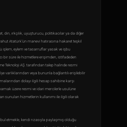
 din, ırkçılık, uyuşturucu, politikacılar ya da diğer
 yahut Atatürk’ün manevi hatırasına hakaret teşkil
 işlem, eylem ve tasarruflar yasak ve işbu
 bir süre ile hizmetlere erişimden, istifadeden
Game Teknoloji AŞ. tarafından talep halinde resmi
ye varlıklarından veya bununla bağlantılı erişilebilir
malarından dolayı ilgili hesap sahibine karşı
lmamak üzere resmi ve idari mercilerle usulüne
 sunulan hizmetlerin kullanımı ile ilgili olarak
abul etmekle, kendi rızasıyla paylaşmış olduğu