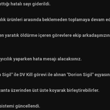
ığı hatalı sayı giderildi.
ılık ürünleri arasında beklemeden toplamaya devam ede
en yaratık öldürme içeren görevlere ekip arkadaşınızı
ayıcılık yaparken hata mesajı alacaksınız.
 Sigil" ile DV Kill görevi ile alınan "Dorion Sigil" eşyas
anta üzerinden üst üste koyarak birleştirebilirler.
sistemi güncellendi.