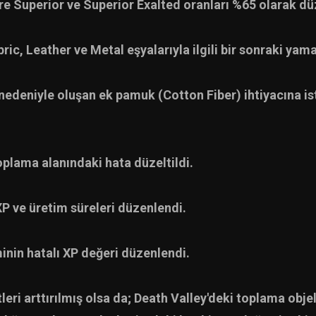
re Superior ve Superior Exalted oranları %65 olarak düz
ric, Leather ve Metal eşyalarıyla ilgili bir sonraki y
 nedeniyle oluşan ek pamuk (Cotton Fiber) ihtiyacına i
plama alanındaki hata düzeltildi.
 XP ve üretim süreleri düzenlendi.
inin hatalı XP değeri düzenlendi.
ri arttırılmış olsa da; Death Valley'deki toplama objel