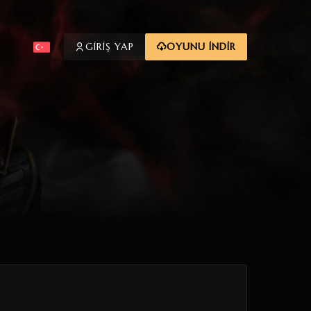
GİRİŞ YAP
OYUNU İNDİR