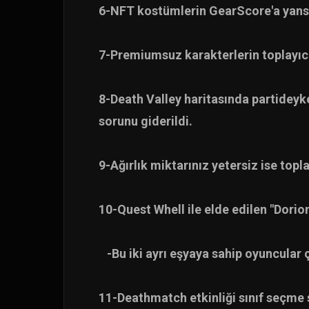
6-NFT kostümlerin GearScore'a yansıtt
7-Premiumsuz karakterlerin toplayıc
8-Death Valley haritasında partideyk
sorunu giderildi.
9-Ağırlık miktarınız yetersiz ise topl
10-Quest Whell ile elde edilen "Dorion
-Bu iki ayrı eşyaya sahip oyuncular ç
11-Deathmatch etkinliği sınıf seçme 