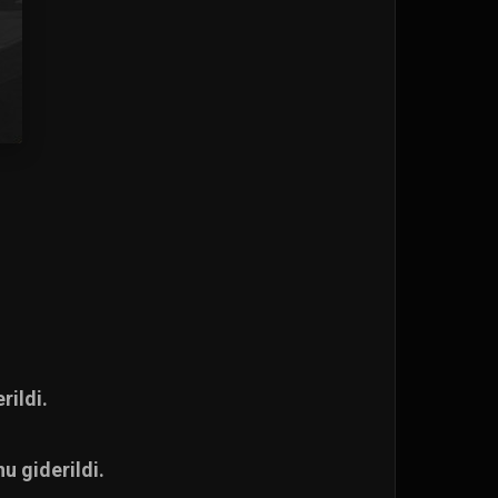
rildi.
u giderildi.