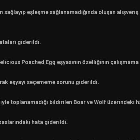
ılım sağlayıp eşleşme sağlanamadığında oluşan alışveriş
aları giderildi.
licious Poached Egg eşyasının özelliğinin çalışmama s
yarak eşyayı seçememe sorunu giderildi.
le toplanamadığı bildirilen Boar ve Wolf üzerindeki ha
aslarındaki hata giderildi.