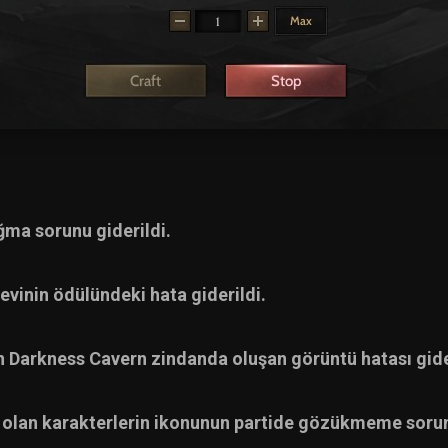
ğma sorunu giderildi.
vinin ödülündeki hata giderildi.
 Darkness Cavern zindanda oluşan görüntü hatası gide
fır olan karakterlerin ikonunun partide gözükmeme sorun