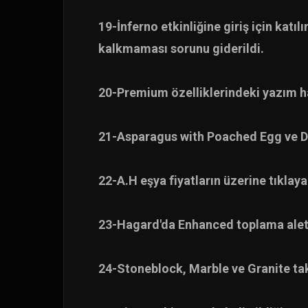
19-İnferno etkinliğine giriş için kat
kalkmaması sorunu giderildi.
20-Premium özelliklerindeki yazım hat
21-Asparagus with Poached Egg ve De
22-A.H eşya fiyatların üzerine tıkla
23-Hagard'da Enhanced toplama aletiy
24-Stoneblock, Marble ve Granite tak