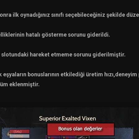
onra ilk oynadığınız sınıfı seçebileceğiniz şekilde dü
liklerinin hatalı gösterme sorunu giderildi.
slotundaki hareket etmeme sorunu giderilmiştir.
şyaların bonuslarının etkilediği üretim hızı,deneyim
lüm eklenmiştir.