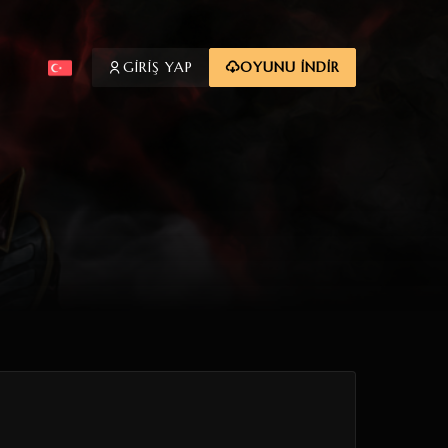
GİRİŞ YAP
OYUNU İNDİR