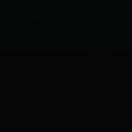
HABERLER &
GÜNCELLEMELER
Tümünü Gör
8 Ağustos 2026
15.0.0 PATCH NOTES
YENİLİKLER 1) Runebound Shoulder oyuna eklendi!