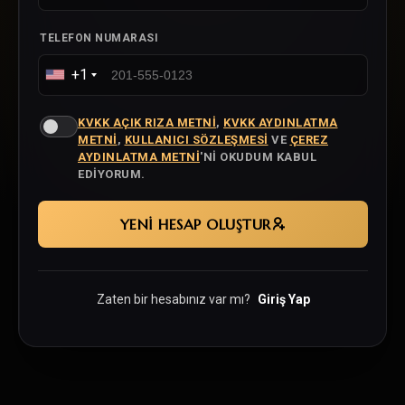
TELEFON NUMARASI
+1
KVKK AÇIK RIZA METNI
,
KVKK AYDINLATMA
METNI
,
KULLANICI SÖZLEŞMESI
VE
ÇEREZ
AYDINLATMA METNI
'NI OKUDUM KABUL
EDIYORUM.
YENİ HESAP OLUŞTUR
Zaten bir hesabınız var mı?
Giriş Yap