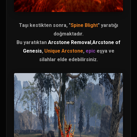
Taşı kestikten sonra, "
Spine Blight
" yaratığı
doğmaktadır.
Bu yaratıktan
Arcstone Removal
,
Arcstone of
Genesis
,
Unique Arcstone
,
epic
eşya ve
silahlar elde edebilirsiniz.