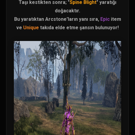
Taşı kestikten sonra; "
Spine Blight
" yaratığı
doğacaktır.
Bu yaratıktan Arcstone'ların yanı sıra,
Epic
item
ve
Unique
takıda elde etme şansın bulunuyor!