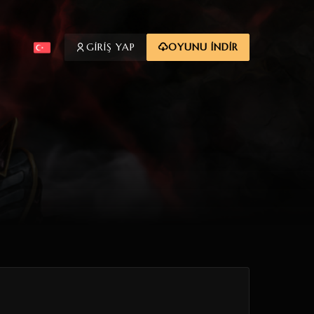
GİRİŞ YAP
OYUNU İNDİR