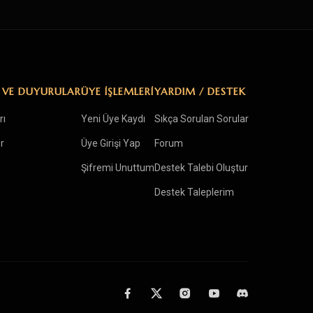
 VE DUYURULAR
ÜYE İŞLEMLERİ
YARDIM / DESTEK
rı
Yeni Üye Kaydı
Sıkça Sorulan Sorular
r
Üye Girişi Yap
Forum
Şifremi Unuttum
Destek Talebi Oluştur
Destek Taleplerim