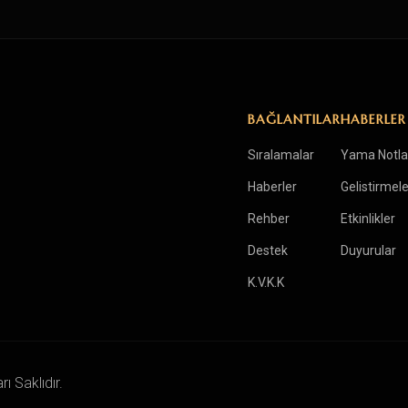
BAĞLANTILAR
HABERLER
Sıralamalar
Yama Notla
Haberler
Gelistirmele
Rehber
Etkinlikler
Destek
Duyurular
K.V.K.K
 Saklıdır.