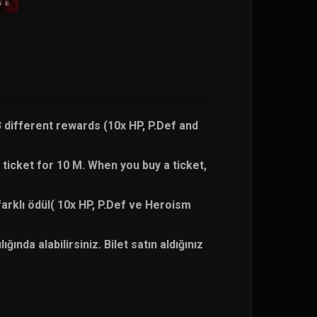
3 different rewards (10x HP, P.Def and
 ticket for 10 M. When you buy a ticket,
farklı ödül( 10x HP, P.Def ve Heroism
ında alabilirsiniz. Bilet satın aldığınız